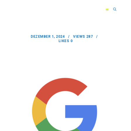
DEZEMBER 1, 2024
VIEWS
287
LIKES
0
HOME
ÜBER MICH
TRAINING
BEWERTUNGEN
KONTAKT
info@hhanse-athletics.de
+49 1511 5226325