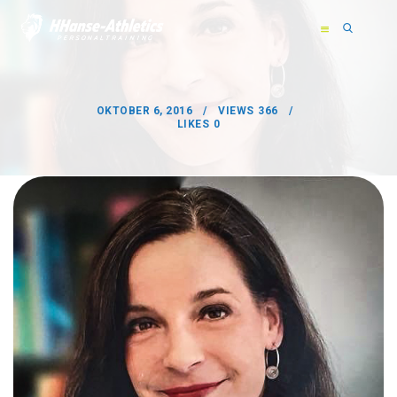
OKTOBER 6, 2016
VIEWS
366
LIKES
0
HOME
ÜBER MICH
TRAINING
BEWERTUNGEN
KONTAKT
info@hhanse-athletics.de
+49 1511 5226325