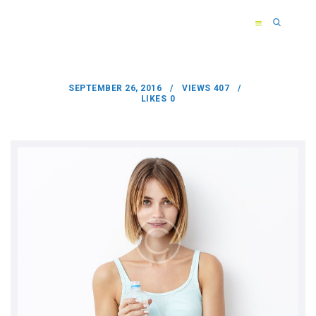
SEPTEMBER 26, 2016
VIEWS
407
LIKES
0
HOME
ÜBER MICH
TRAINING
BEWERTUNGEN
KONTAKT
info@hhanse-athletics.de
+49 1511 5226325