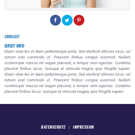
CROSSFIT
BRIEF INFO
Etiam vitae leo et diam pellentesque porta. Sed eleifend ultricies risus, vel
rutrum erat commodo ut. Praesent finibus congue euismod. Nullam
scelerisque massa vel augue placerat, a tempor sem egestas. Curabitur
placerat finibus lacus. Quisque at vehicula magna, quis fringilla sapien.
Etiam vitae leo et diam pellentesque porta. Sed eleifend ultricies risus, vel
rutrum erat commodo ut. Praesent finibus congue euismod. Nullam
scelerisque massa vel augue placerat, a tempor sem egestas. Curabitur
placerat finibus lacus. Quisque at vehicula magna, quis fringilla sapien.
DATENSCHUTZ
IMPRESSUM
|