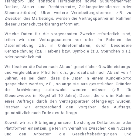
Transport- und sonstige Hilfsdienste sowie Subunternehmer,
Banken, Steuer- und Rechtsberater, Zahlungsdienstleister oder
Steuerbehörden). Über weitere Verarbeitungsformen, z.B. zu
Zwecken des Marketings, werden die Vertragspartner im Rahmen
dieser Datenschutzerklärung informiert.
Welche Daten für die vorgenannten Zwecke erforderlich sind,
teilen wir den Vertragspartnern vor oder im Rahmen der
Datenerhebung, z.B. in Onlineformularen, durch besondere
Kennzeichnung (z.B. Farben) bzw. Symbole (z.B. Sternchen o.ä.),
oder persönlich mit.
Wir löschen die Daten nach Ablauf gesetzlicher Gewährleistungs-
und vergleichbarer Pflichten, d.h., grundsätzlich nach Ablauf von 4
Jahren, es sei denn, dass die Daten in einem Kundenkonto
gespeichert werden, z.B., solange sie aus gesetzlichen Gründen
der Archivierung aufbewahrt werden müssen (z.B. für
Steuerzwecke im Regelfall 10 Jahre). Daten, die uns im Rahmen
eines Auftrags durch den Vertragspartner offengelegt wurden,
löschen wir entsprechend den Vorgaben des Auftrags,
grundsätzlich nach Ende des Auftrags.
Soweit wir zur Erbringung unserer Leistungen Drittanbieter oder
Plattformen einsetzen, gelten im Verhältnis zwischen den Nutzern
und den Anbietern die Geschäftsbedingungen und