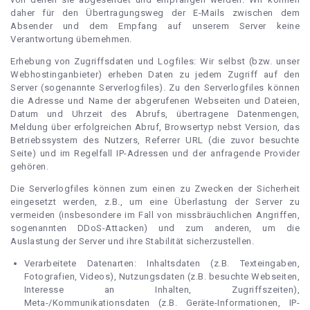
daher für den Übertragungsweg der E-Mails zwischen dem
Absender und dem Empfang auf unserem Server keine
Verantwortung übernehmen.
Erhebung von Zugriffsdaten und Logfiles: Wir selbst (bzw. unser
Webhostinganbieter) erheben Daten zu jedem Zugriff auf den
Server (sogenannte Serverlogfiles). Zu den Serverlogfiles können
die Adresse und Name der abgerufenen Webseiten und Dateien,
Datum und Uhrzeit des Abrufs, übertragene Datenmengen,
Meldung über erfolgreichen Abruf, Browsertyp nebst Version, das
Betriebssystem des Nutzers, Referrer URL (die zuvor besuchte
Seite) und im Regelfall IP-Adressen und der anfragende Provider
gehören.
Die Serverlogfiles können zum einen zu Zwecken der Sicherheit
eingesetzt werden, z.B., um eine Überlastung der Server zu
vermeiden (insbesondere im Fall von missbräuchlichen Angriffen,
sogenannten DDoS-Attacken) und zum anderen, um die
Auslastung der Server und ihre Stabilität sicherzustellen.
Verarbeitete Datenarten: Inhaltsdaten (z.B. Texteingaben,
Fotografien, Videos), Nutzungsdaten (z.B. besuchte Webseiten,
Interesse an Inhalten, Zugriffszeiten),
Meta-/Kommunikationsdaten (z.B. Geräte-Informationen, IP-