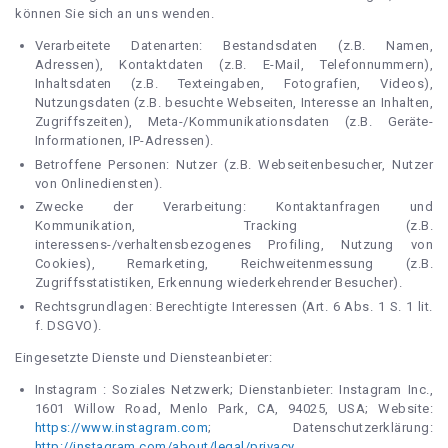
können Sie sich an uns wenden.
Verarbeitete Datenarten: Bestandsdaten (z.B. Namen,
Adressen), Kontaktdaten (z.B. E-Mail, Telefonnummern),
Inhaltsdaten (z.B. Texteingaben, Fotografien, Videos),
Nutzungsdaten (z.B. besuchte Webseiten, Interesse an Inhalten,
Zugriffszeiten), Meta-/Kommunikationsdaten (z.B. Geräte-
Informationen, IP-Adressen).
Betroffene Personen: Nutzer (z.B. Webseitenbesucher, Nutzer
von Onlinediensten).
Zwecke der Verarbeitung: Kontaktanfragen und
Kommunikation, Tracking (z.B.
interessens-/verhaltensbezogenes Profiling, Nutzung von
Cookies), Remarketing, Reichweitenmessung (z.B.
Zugriffsstatistiken, Erkennung wiederkehrender Besucher).
Rechtsgrundlagen: Berechtigte Interessen (Art. 6 Abs. 1 S. 1 lit.
f. DSGVO).
Eingesetzte Dienste und Diensteanbieter:
Instagram : Soziales Netzwerk; Dienstanbieter: Instagram Inc.,
1601 Willow Road, Menlo Park, CA, 94025, USA; Website:
https://www.instagram.com
; Datenschutzerklärung:
http://instagram.com/about/legal/privacy
.